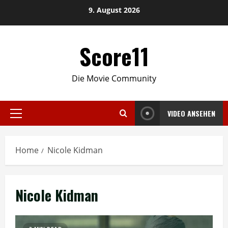
Skip
9. August 2026
to
content
Score11
Die Movie Community
VIDEO ANSEHEN
Primary
Menu
Home
Nicole Kidman
Nicole Kidman