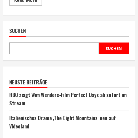
Read More
more
about
Nicole
Kidman
spielt
Hauptrolle
SUCHEN
in
neuer
Prime
Video-
Serie
SUCHEN
NEUSTE BEITRÄGE
HBO zeigt Wim Wenders-Film Perfect Days ab sofort im
Stream
Italienisches Drama ‚The Eight Mountains‘ neu auf
Videoland