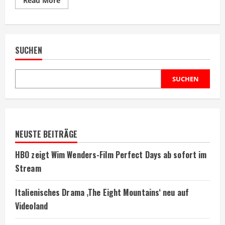
Read More
more
about
Noah
Centineo
übernimmt
Stallones
SUCHEN
Rolle
in
Prequel-
Film
SUCHEN
NEUSTE BEITRÄGE
HBO zeigt Wim Wenders-Film Perfect Days ab sofort im
Stream
Italienisches Drama ‚The Eight Mountains‘ neu auf
Videoland