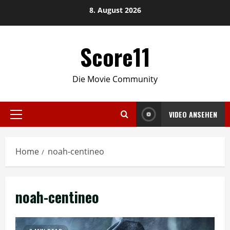
Skip
8. August 2026
to
content
Score11
Die Movie Community
VIDEO ANSEHEN
Primary
Menu
Home
noah-centineo
noah-centineo