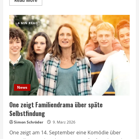
Read More
more
about
To
the
Wonder:
4 MIN READ
Liebesfilm
heute
Abend
im
Fernsehen
News
One zeigt Familiendrama über späte
Selbstfindung
Simon Schröder
9. März 2026
One zeigt am 14. September eine Komödie über