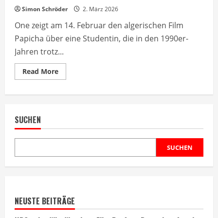
Simon Schröder
2. März 2026
One zeigt am 14. Februar den algerischen Film
Papicha über eine Studentin, die in den 1990er-
Jahren trotz...
Read
Read More
more
about
Papicha:
Algerischer
Film
über
SUCHEN
Mode
und
Mut
im
One
SUCHEN
NEUSTE BEITRÄGE