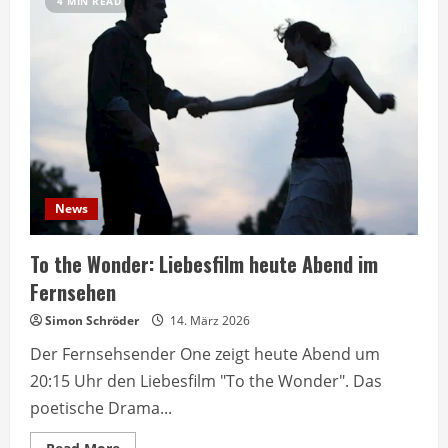
4 MIN READ
News
To the Wonder: Liebesfilm heute Abend im
Fernsehen
Simon Schröder
14. März 2026
Der Fernsehsender One zeigt heute Abend um
20:15 Uhr den Liebesfilm "To the Wonder". Das
poetische Drama...
Read