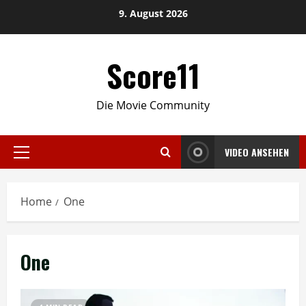
Skip
9. August 2026
to
content
Score11
Die Movie Community
VIDEO ANSEHEN
Primary
Menu
Home
One
One