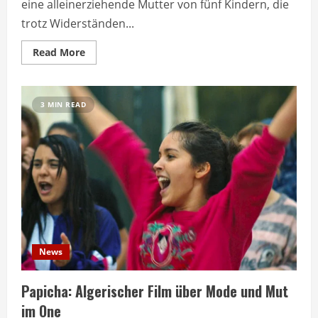
eine alleinerziehende Mutter von fünf Kindern, die
trotz Widerständen...
Read
Read More
more
about
One
zeigt
Familiendrama
3 MIN READ
über
späte
Selbstfindung
News
Papicha: Algerischer Film über Mode und Mut
im One