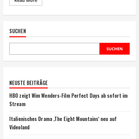
Read More
more
about
John
Wick
Treppe
in
SUCHEN
Paris:
Rue
Foyatier
wird
Filmtourismus-
SUCHEN
Hotspot
NEUSTE BEITRÄGE
HBO zeigt Wim Wenders-Film Perfect Days ab sofort im
Stream
Italienisches Drama ‚The Eight Mountains‘ neu auf
Videoland