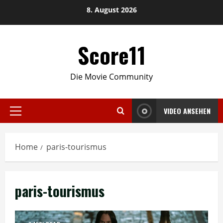
Skip
8. August 2026
to
content
Score11
Die Movie Community
VIDEO ANSEHEN
Primary
Menu
Home
paris-tourismus
paris-tourismus