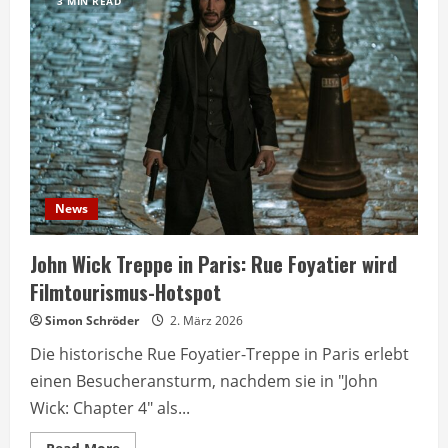
3 MIN READ
News
John Wick Treppe in Paris: Rue Foyatier wird
Filmtourismus-Hotspot
Simon Schröder
2. März 2026
Die historische Rue Foyatier-Treppe in Paris erlebt
einen Besucheransturm, nachdem sie in "John
Wick: Chapter 4" als...
Read