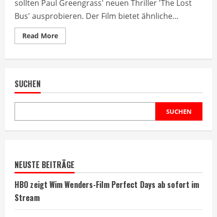
sollten Paul Greengrass' neuen Thriller 'The Lost
Bus' ausprobieren. Der Film bietet ähnliche...
Read
Read More
more
about
Netflix-
Tipp:
‚The
Lost
SUCHEN
Bus‘
für
‚Cortafuego‘-
Fans
SUCHEN
NEUSTE BEITRÄGE
HBO zeigt Wim Wenders-Film Perfect Days ab sofort im
Stream