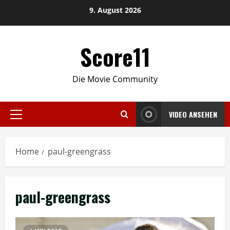
Skip
9. August 2026
to
content
Score11
Die Movie Community
VIDEO ANSEHEN
Primary
Menu
Home
paul-greengrass
paul-greengrass