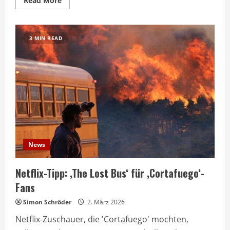
Read More
more
about
Green
Zone
mit
3 MIN READ
Matt
Damon
ab
heute
auf
Netflix
verfügbar
News
Netflix-Tipp: ‚The Lost Bus‘ für ‚Cortafuego‘-
Fans
Simon Schröder
2. März 2026
Netflix-Zuschauer, die 'Cortafuego' mochten,