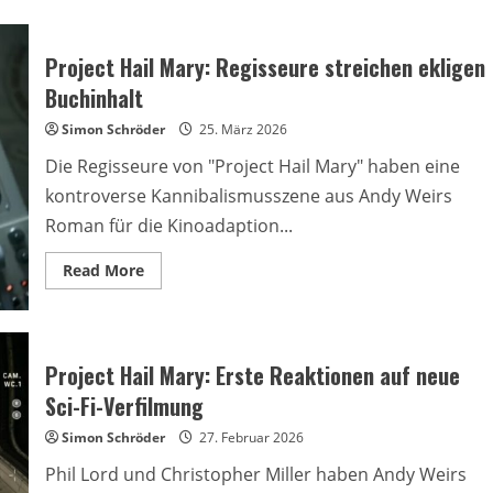
Project Hail Mary: Regisseure streichen ekligen
Buchinhalt
Simon Schröder
25. März 2026
Die Regisseure von "Project Hail Mary" haben eine
kontroverse Kannibalismusszene aus Andy Weirs
Roman für die Kinoadaption...
Read
Read More
more
about
Project
Hail
Mary:
Regisseure
Project Hail Mary: Erste Reaktionen auf neue
streichen
ekligen
Sci-Fi-Verfilmung
Buchinhalt
Simon Schröder
27. Februar 2026
Phil Lord und Christopher Miller haben Andy Weirs