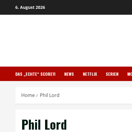
Skip
6. August 2026
to
content
DAS „ECHTE“ SCORE11
NEWS
NETFLIX
SERIEN
MO
Home
Phil Lord
Phil Lord