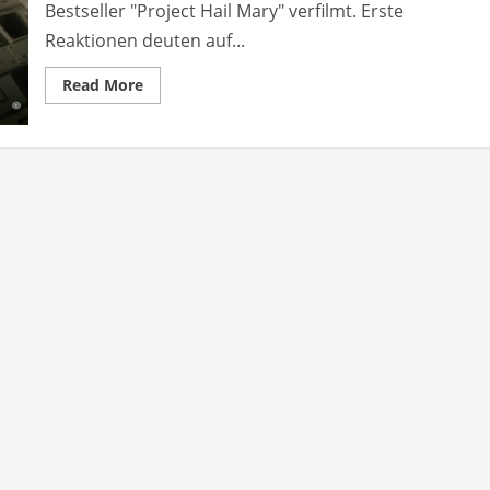
Bestseller "Project Hail Mary" verfilmt. Erste
Reaktionen deuten auf...
Read
Read More
more
about
Project
Hail
Mary:
Erste
Reaktionen
auf
neue
Sci-
Fi-
Verfilmung