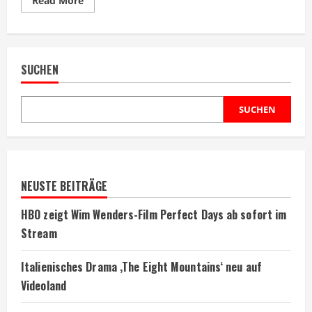
Read More
more
about
Polnische
Serie
zeigt
Umweltskandal
SUCHEN
der
1970er
Jahre
SUCHEN
NEUSTE BEITRÄGE
HBO zeigt Wim Wenders-Film Perfect Days ab sofort im
Stream
Italienisches Drama ‚The Eight Mountains‘ neu auf
Videoland