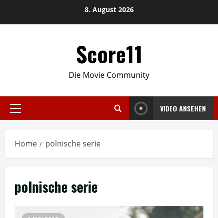
Skip
8. August 2026
to
content
Score11
Die Movie Community
VIDEO ANSEHEN
Primary
Menu
Home
polnische serie
polnische serie