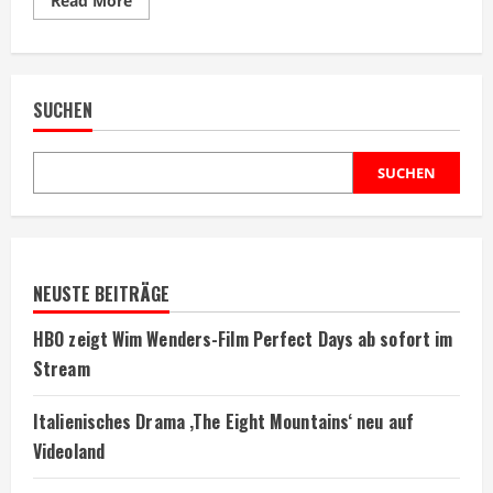
Read More
more
about
Pinocchio:
Unstrung
bringt
Horror
SUCHEN
ins
Poohniverse
SUCHEN
NEUSTE BEITRÄGE
HBO zeigt Wim Wenders-Film Perfect Days ab sofort im
Stream
Italienisches Drama ‚The Eight Mountains‘ neu auf
Videoland