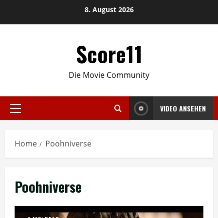
Skip
8. August 2026
to
content
Score11
Die Movie Community
VIDEO ANSEHEN
Primary
Menu
Home
Poohniverse
Poohniverse