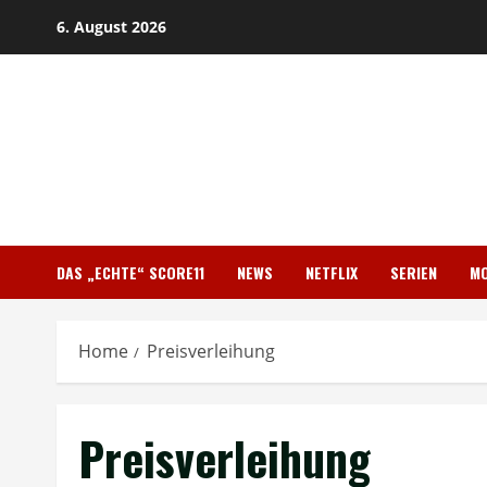
Skip
6. August 2026
to
content
DAS „ECHTE“ SCORE11
NEWS
NETFLIX
SERIEN
MO
Home
Preisverleihung
Preisverleihung