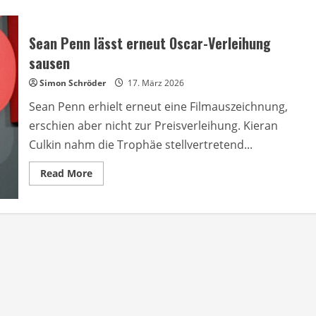
Sean Penn lässt erneut Oscar-Verleihung
sausen
Simon Schröder
17. März 2026
Sean Penn erhielt erneut eine Filmauszeichnung,
erschien aber nicht zur Preisverleihung. Kieran
Culkin nahm die Trophäe stellvertretend...
Read
Read More
more
about
Sean
Penn
lässt
erneut
Oscar-
Verleihung
sausen