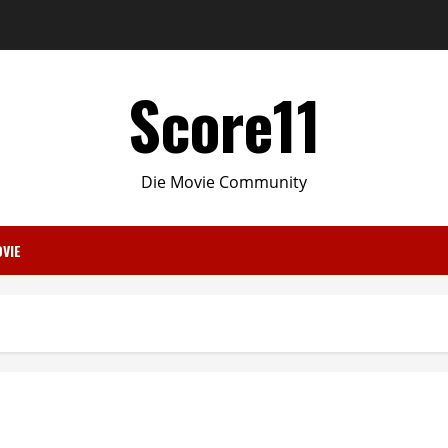
Score11
Die Movie Community
VIE