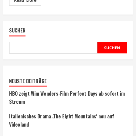
Read More
more
about
Johnny
Depp
Thriller
läuft
SUCHEN
heute
Abend
im
Fernsehen
SUCHEN
NEUSTE BEITRÄGE
HBO zeigt Wim Wenders-Film Perfect Days ab sofort im
Stream
Italienisches Drama ‚The Eight Mountains‘ neu auf
Videoland