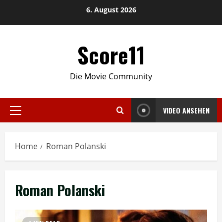
Skip
6. August 2026
to
content
Score11
Die Movie Community
VIDEO ANSEHEN
Primary
Menu
Home
Roman Polanski
Roman Polanski