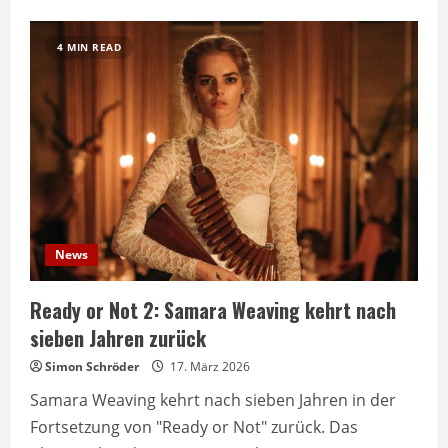
about
Ready
or
Not
4 MIN READ
2
jetzt
auf
Pathé
Thuis
verfügbar
News
Ready or Not 2: Samara Weaving kehrt nach
sieben Jahren zurück
Simon Schröder
17. März 2026
Samara Weaving kehrt nach sieben Jahren in der
Fortsetzung von "Ready or Not" zurück. Das