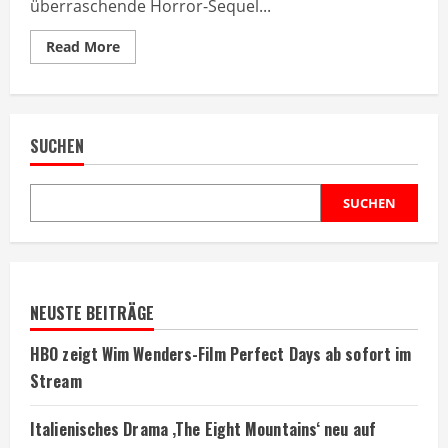
überraschende Horror-Sequel...
Read
Read More
more
about
Ready
or
Not
2:
SUCHEN
Samara
Weaving
kehrt
nach
sieben
SUCHEN
Jahren
zurück
NEUSTE BEITRÄGE
HBO zeigt Wim Wenders-Film Perfect Days ab sofort im
Stream
Italienisches Drama ‚The Eight Mountains‘ neu auf