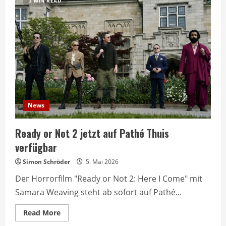
3 MIN READ
News
Ready or Not 2 jetzt auf Pathé Thuis
verfügbar
Simon Schröder
5. Mai 2026
Der Horrorfilm "Ready or Not 2: Here I Come" mit
Samara Weaving steht ab sofort auf Pathé...
Read
Read More
more