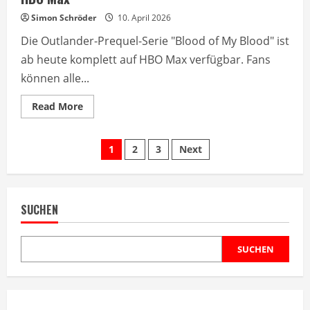
Simon Schröder
10. April 2026
Die Outlander-Prequel-Serie "Blood of My Blood" ist
ab heute komplett auf HBO Max verfügbar. Fans
können alle...
Read
Read More
more
about
Outlander-
Seitennummerierung
Prequel
1
2
3
Next
ab
sofort
der
vollständig
auf
HBO
Beiträge
Max
SUCHEN
SUCHEN