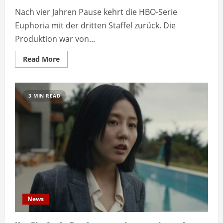
Nach vier Jahren Pause kehrt die HBO-Serie
Euphoria mit der dritten Staffel zurück. Die
Produktion war von...
Read
Read More
more
about
Euphoria
kehrt
nach
3 MIN READ
vier
Jahren
Pause
zurück
News