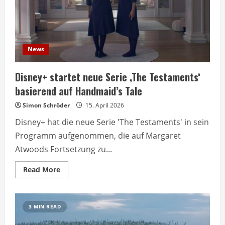
News
Disney+ startet neue Serie ‚The Testaments‘
basierend auf Handmaid’s Tale
Simon Schröder
15. April 2026
Disney+ hat die neue Serie 'The Testaments' in sein
Programm aufgenommen, die auf Margaret
Atwoods Fortsetzung zu...
Read
Read More
more
about
Disney+
startet
neue
3 MIN READ
Serie
‚The