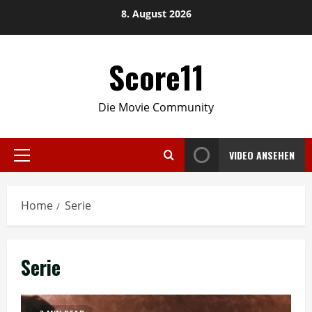
Skip
8. August 2026
to
content
Score11
Die Movie Community
VIDEO ANSEHEN
Primary
Menu
Home
Serie
Serie