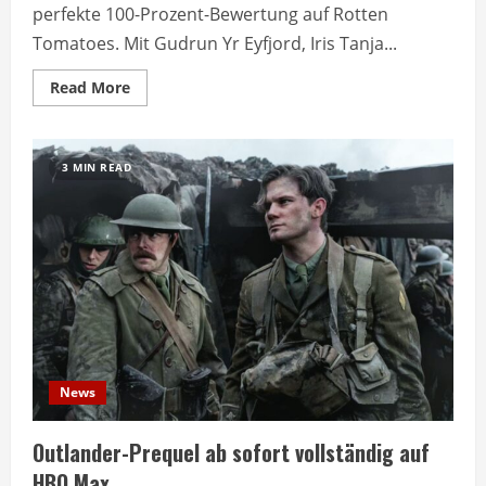
perfekte 100-Prozent-Bewertung auf Rotten
Tomatoes. Mit Gudrun Yr Eyfjord, Iris Tanja...
Read
Read More
more
about
Island-
Serie
Katla
3 MIN READ
erobert
Netflix
mit
perfekter
Bewertung
News
Outlander-Prequel ab sofort vollständig auf
HBO Max