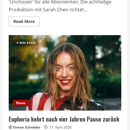
'Unchosen' für alle Abonnenten. Die achtteilige
Produktion mit Sarah Chen richtet...
Read
Read More
more
about
Netflix
startet
neue
4 MIN READ
Psychothriller-
Serie
‚Unchosen‘
News
Euphoria kehrt nach vier Jahren Pause zurück
Simon Schröder
17. April 2026