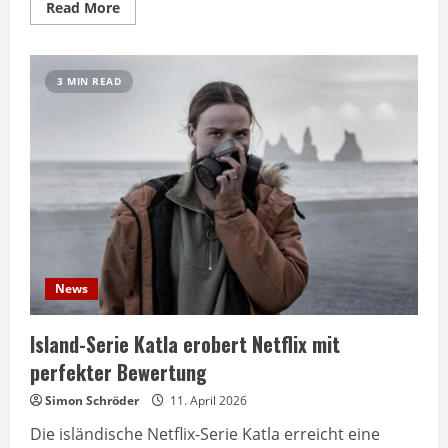
Read
Read More
more
about
Euphoria
Staffel
3
3 MIN READ
startet
heute
auf
HBO
Max
News
Island-Serie Katla erobert Netflix mit
perfekter Bewertung
Simon Schröder
11. April 2026
Die isländische Netflix-Serie Katla erreicht eine