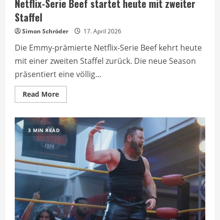
Netflix-Serie Beef startet heute mit zweiter
Staffel
Simon Schröder
17. April 2026
Die Emmy-prämierte Netflix-Serie Beef kehrt heute
mit einer zweiten Staffel zurück. Die neue Season
präsentiert eine völlig...
Read
Read More
more
about
Netflix-
Serie
Beef
3 MIN READ
startet
heute
mit
zweiter
Staffel