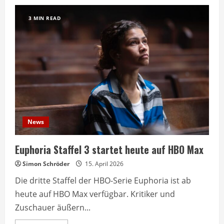
Netflix
zeigt
erste
3 MIN READ
Szenen
der
neuen
Little
House
Serie
News
Euphoria Staffel 3 startet heute auf HBO Max
Simon Schröder
15. April 2026
Die dritte Staffel der HBO-Serie Euphoria ist ab
heute auf HBO Max verfügbar. Kritiker und
Zuschauer äußern...