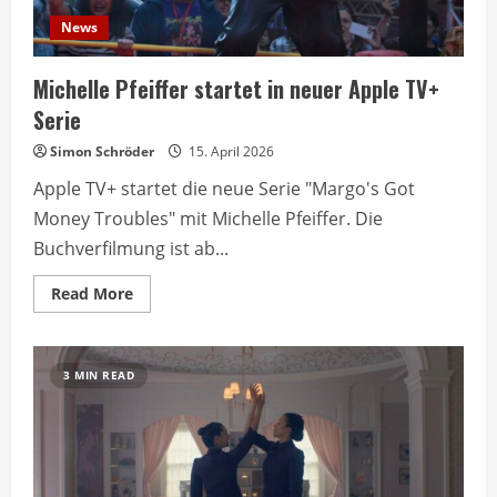
News
Michelle Pfeiffer startet in neuer Apple TV+
Serie
Simon Schröder
15. April 2026
Apple TV+ startet die neue Serie "Margo's Got
Money Troubles" mit Michelle Pfeiffer. Die
Buchverfilmung ist ab...
Read
Read More
more
about
Michelle
Pfeiffer
startet
3 MIN READ
in
neuer
Apple
TV+
Serie