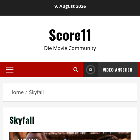
Skip
9. August 2026
to
content
Score11
Die Movie Community
VIDEO ANSEHEN
Primary
Menu
Home
Skyfall
Skyfall