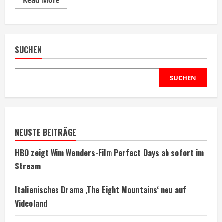
Read More
more
about
Q-
Darsteller
kritisiert
Skyfall-
SUCHEN
Szene
als
unbefriedigend
SUCHEN
NEUSTE BEITRÄGE
HBO zeigt Wim Wenders-Film Perfect Days ab sofort im
Stream
Italienisches Drama ‚The Eight Mountains‘ neu auf
Videoland