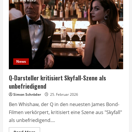
2 MIN READ
News
Q-Darsteller kritisiert Skyfall-Szene als
unbefriedigend
Simon Schröder
25. Februar 2026
Ben Whishaw, der Q in den neuesten James Bond-
Filmen verkörpert, kritisiert eine Szene aus "Skyfall"
als unbefriedigend....
Read