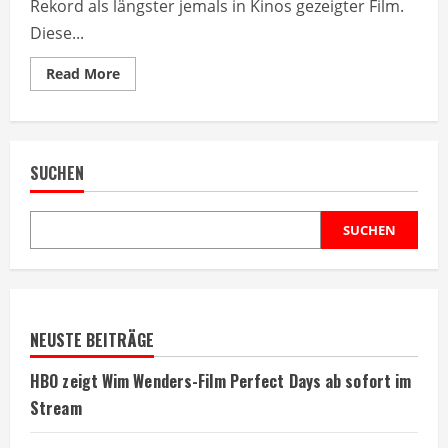
Rekord als längster jemals in Kinos gezeigter Film.
Diese...
Read
Read More
more
about
Längster
Kinofilm
aller
Zeiten
SUCHEN
dauert
4,5
Stunden
SUCHEN
NEUSTE BEITRÄGE
HBO zeigt Wim Wenders-Film Perfect Days ab sofort im
Stream