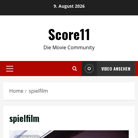
Skip
9. August 2026
to
content
Score11
Die Movie Community
VIDEO ANSEHEN
Primary
Menu
Home
spielfilm
spielfilm