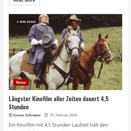
Read More
more
about
NDR
zeigt
Roadmovie
3 MIN READ
über
serbische
Schwangere
auf
der
Suche
News
Längster Kinofilm aller Zeiten dauert 4,5
Stunden
Simon Schröder
25. Februar 2026
Ein Kinofilm mit 4,5 Stunden Laufzeit hält den