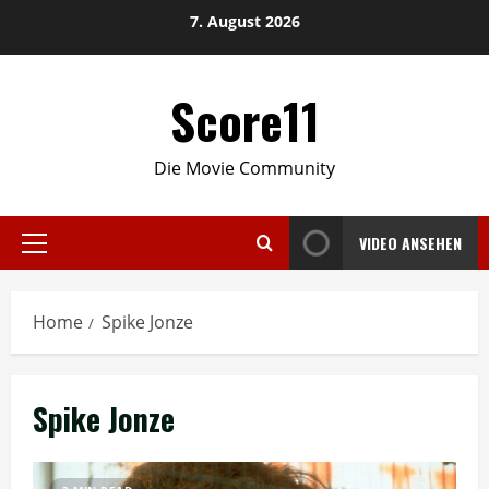
Skip
7. August 2026
to
content
Score11
Die Movie Community
VIDEO ANSEHEN
Primary
Menu
Home
Spike Jonze
Spike Jonze