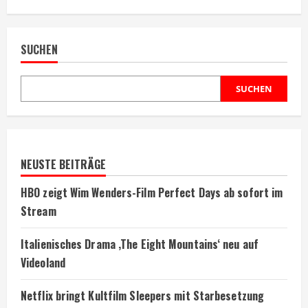
Being
John
Malkovich
kehrt
SUCHEN
auf
MUBI
zurück
SUCHEN
NEUSTE BEITRÄGE
HBO zeigt Wim Wenders-Film Perfect Days ab sofort im
Stream
Italienisches Drama ‚The Eight Mountains‘ neu auf
Videoland
Netflix bringt Kultfilm Sleepers mit Starbesetzung