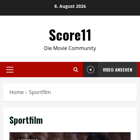
Skip
8. August 2026
to
content
Score11
Die Movie Community
VIDEO ANSEHEN
Primary
Menu
Home
Sportfilm
Sportfilm