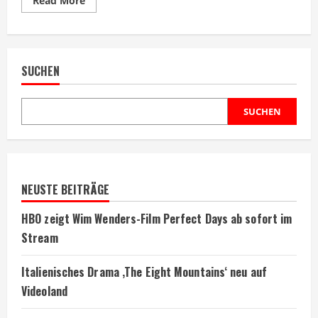
Read More
more
about
Disney+
zeigt
Sportdrama
‚Miracle‘
SUCHEN
über
Eishockey-
Sensation
SUCHEN
NEUSTE BEITRÄGE
HBO zeigt Wim Wenders-Film Perfect Days ab sofort im
Stream
Italienisches Drama ‚The Eight Mountains‘ neu auf
Videoland