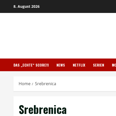
Skip
8. August 2026
to
content
DAS „ECHTE“ SCORE11
NEWS
NETFLIX
SERIEN
MO
Home
Srebrenica
Srebrenica