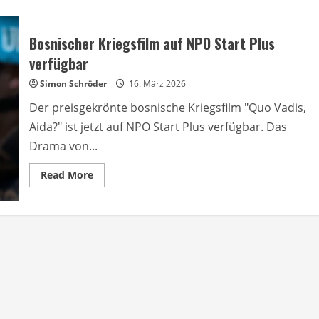
Bosnischer Kriegsfilm auf NPO Start Plus
verfügbar
Simon Schröder
16. März 2026
Der preisgekrönte bosnische Kriegsfilm "Quo Vadis,
Aida?" ist jetzt auf NPO Start Plus verfügbar. Das
Drama von...
Read
Read More
more
about
Bosnischer
Kriegsfilm
auf
NPO
Start
Plus
verfügbar