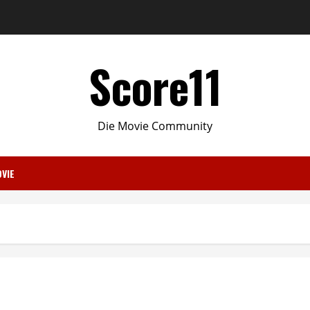
Score11
Die Movie Community
VIE