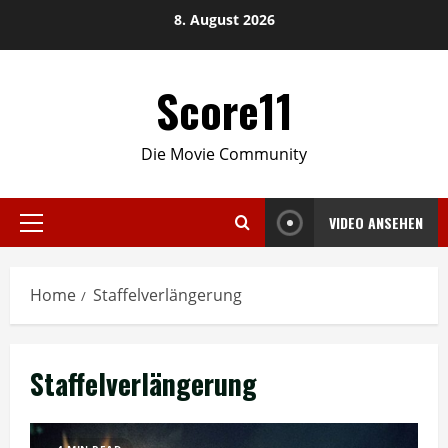
Skip
8. August 2026
to
content
Score11
Die Movie Community
VIDEO ANSEHEN
Primary
Menu
Home
Staffelverlängerung
Staffelverlängerung