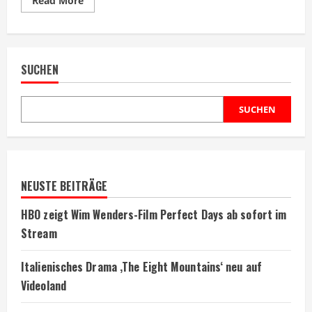
Read More
more
about
Netflix
verlängert
neue
Little
SUCHEN
House
on
the
Prairie-
Serie
SUCHEN
NEUSTE BEITRÄGE
HBO zeigt Wim Wenders-Film Perfect Days ab sofort im
Stream
Italienisches Drama ‚The Eight Mountains‘ neu auf
Videoland