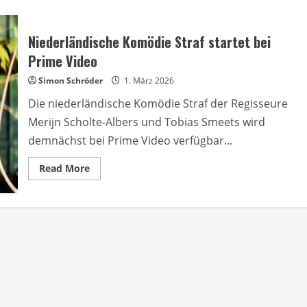
Niederländische Komödie Straf startet bei
Prime Video
Simon Schröder
1. März 2026
Die niederländische Komödie Straf der Regisseure
Merijn Scholte-Albers und Tobias Smeets wird
demnächst bei Prime Video verfügbar...
Read
Read More
more
about
Niederländische
Komödie
Straf
startet
bei
Prime
Video