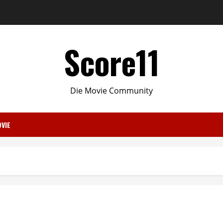
Score11
Die Movie Community
VIE