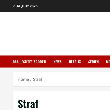
Skip
7. August 2026
to
content
DAS „ECHTE“ SCORE11
NEWS
NETFLIX
SERIEN
MO
Home
Straf
Straf