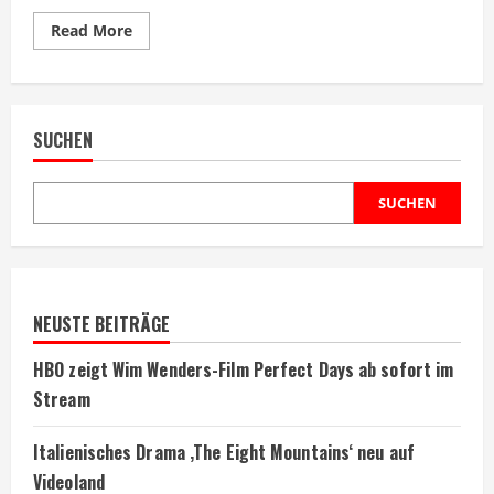
Read
Read More
more
about
Miyazaki
nennt
seinen
Lieblingsfilm
SUCHEN
den
„allerbesten“
aller
Zeiten
SUCHEN
NEUSTE BEITRÄGE
HBO zeigt Wim Wenders-Film Perfect Days ab sofort im
Stream
Italienisches Drama ‚The Eight Mountains‘ neu auf
Videoland