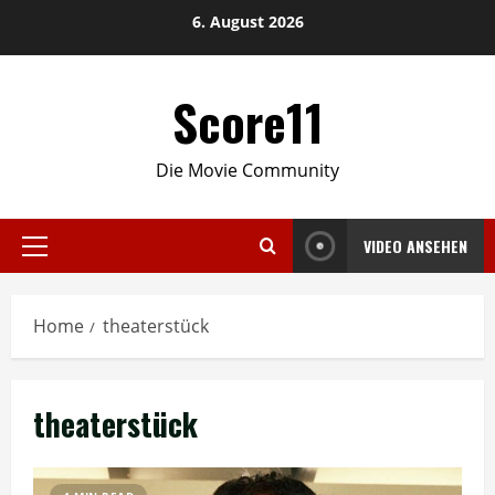
Skip
6. August 2026
to
content
Score11
Die Movie Community
VIDEO ANSEHEN
Primary
Menu
Home
theaterstück
theaterstück