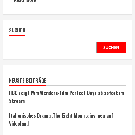
Read More
more
about
Tarantino
plant
Theaterstück
statt
SUCHEN
neuen
Kinofilm
SUCHEN
NEUSTE BEITRÄGE
HBO zeigt Wim Wenders-Film Perfect Days ab sofort im
Stream
Italienisches Drama ‚The Eight Mountains‘ neu auf
Videoland