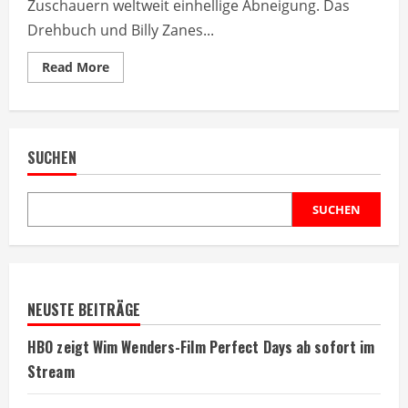
Zuschauern weltweit einhellige Abneigung. Das
Drehbuch und Billy Zanes...
Read
Read More
more
about
Titanic-
Figur
sorgt
für
SUCHEN
Hass
bei
Millionen
Zuschauern
SUCHEN
NEUSTE BEITRÄGE
HBO zeigt Wim Wenders-Film Perfect Days ab sofort im
Stream