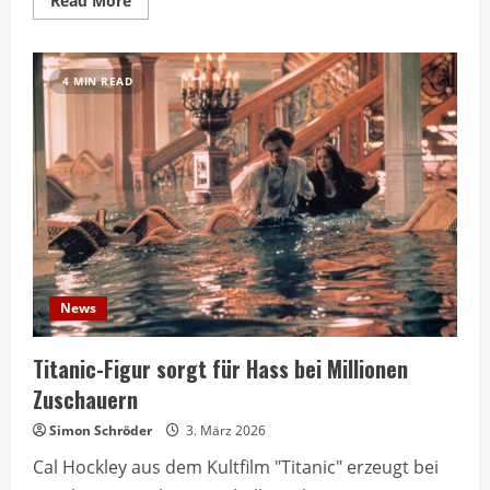
Read More
more
about
James
Cameron
wollte
4 MIN READ
Titanic
nur
wegen
Wrack-
Tauchgang
drehen
News
Titanic-Figur sorgt für Hass bei Millionen
Zuschauern
Simon Schröder
3. März 2026
Cal Hockley aus dem Kultfilm "Titanic" erzeugt bei