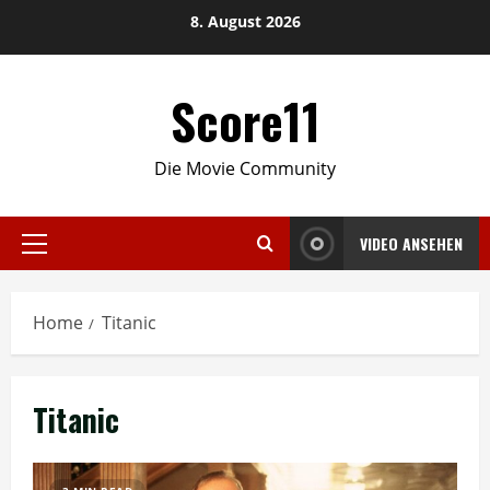
Skip
8. August 2026
to
content
Score11
Die Movie Community
VIDEO ANSEHEN
Primary
Menu
Home
Titanic
Titanic