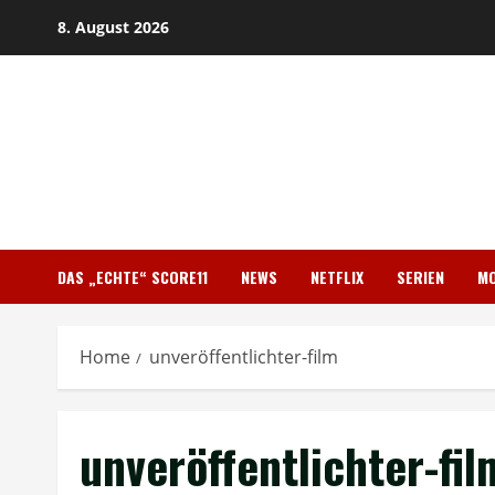
Skip
8. August 2026
to
content
DAS „ECHTE“ SCORE11
NEWS
NETFLIX
SERIEN
MO
Home
unveröffentlichter-film
unveröffentlichter-fil