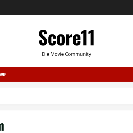
Score11
Die Movie Community
VIE
m