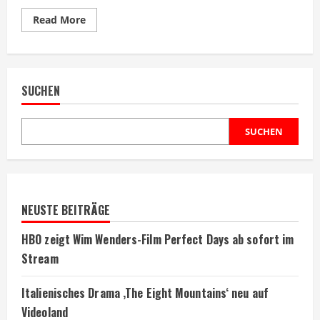
Read
Read More
more
about
The
Wrecking
Crew:
Actionkomödie
SUCHEN
mit
Buddy-
Movie-
Elementen
SUCHEN
NEUSTE BEITRÄGE
HBO zeigt Wim Wenders-Film Perfect Days ab sofort im
Stream
Italienisches Drama ‚The Eight Mountains‘ neu auf
Videoland