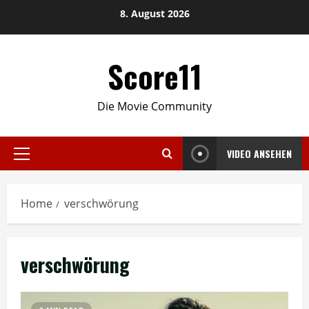
Skip
8. August 2026
to
content
Score11
Die Movie Community
VIDEO ANSEHEN
Primary
Menu
Home
verschwörung
verschwörung