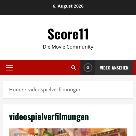
Skip
6. August 2026
to
content
Score11
Die Movie Community
VIDEO ANSEHEN
Primary
Menu
Home
videospielverfilmungen
videospielverfilmungen