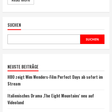
Read More
more
about
Videospielverfilmungen:
Die
5
besten
SUCHEN
Gamefilms
laut
Bewertungen
SUCHEN
NEUSTE BEITRÄGE
HBO zeigt Wim Wenders-Film Perfect Days ab sofort im
Stream
Italienisches Drama ‚The Eight Mountains‘ neu auf
Videoland