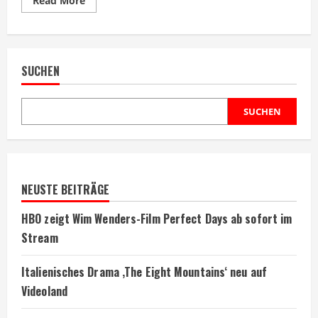
Read More
more
about
Netflix
erweitert
US-
Katalog
SUCHEN
um
politische
Serie
The
West
SUCHEN
Wing
NEUSTE BEITRÄGE
HBO zeigt Wim Wenders-Film Perfect Days ab sofort im
Stream
Italienisches Drama ‚The Eight Mountains‘ neu auf
Videoland