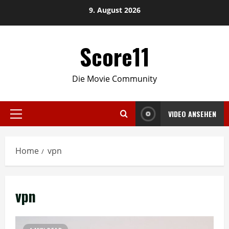
Skip
9. August 2026
to
content
Score11
Die Movie Community
VIDEO ANSEHEN
Primary
Menu
Home
vpn
vpn