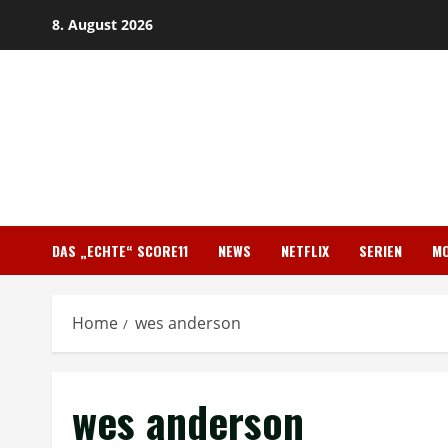
Skip
8. August 2026
to
content
DAS „ECHTE“ SCORE11
NEWS
NETFLIX
SERIEN
MO
Home
wes anderson
wes anderson