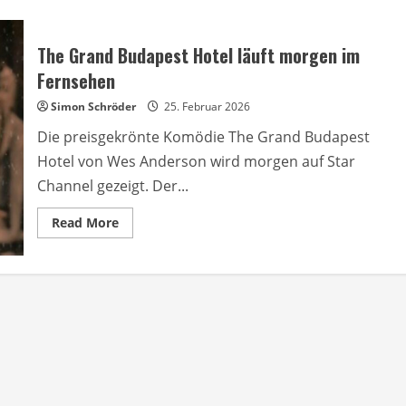
The Grand Budapest Hotel läuft morgen im
Fernsehen
Simon Schröder
25. Februar 2026
Die preisgekrönte Komödie The Grand Budapest
Hotel von Wes Anderson wird morgen auf Star
Channel gezeigt. Der...
Read
Read More
more
about
The
Grand
Budapest
Hotel
läuft
morgen
im
Fernsehen