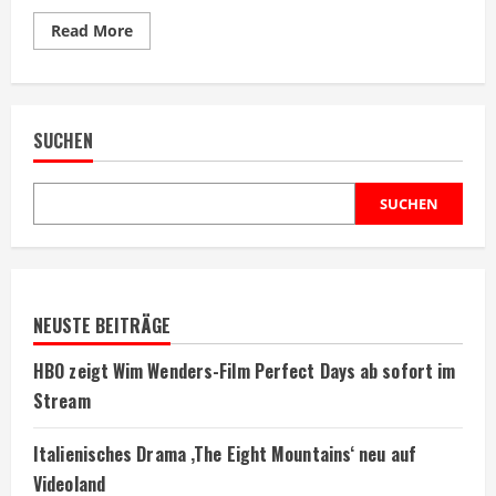
Read
Read More
more
about
Daniel
Craig
vererbt
Vermögen
SUCHEN
nicht
an
seine
Kinder
SUCHEN
NEUSTE BEITRÄGE
HBO zeigt Wim Wenders-Film Perfect Days ab sofort im
Stream
Italienisches Drama ‚The Eight Mountains‘ neu auf
Videoland