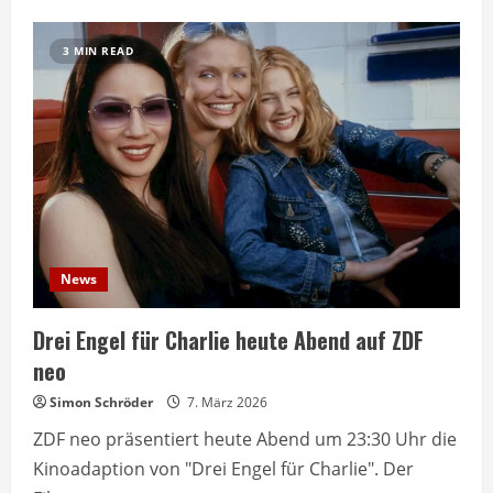
Ein
Prophet
läuft
3 MIN READ
heute
Nacht
auf
ZDF
Neo
News
Drei Engel für Charlie heute Abend auf ZDF
neo
Simon Schröder
7. März 2026
ZDF neo präsentiert heute Abend um 23:30 Uhr die
Kinoadaption von "Drei Engel für Charlie". Der