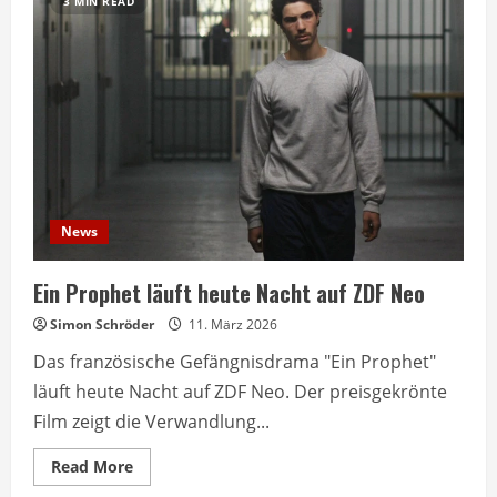
3 MIN READ
News
Ein Prophet läuft heute Nacht auf ZDF Neo
Simon Schröder
11. März 2026
Das französische Gefängnisdrama "Ein Prophet"
läuft heute Nacht auf ZDF Neo. Der preisgekrönte
Film zeigt die Verwandlung...
Read
Read More
more
about