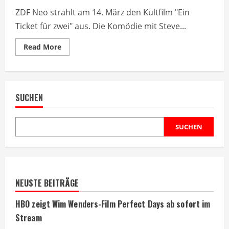
ZDF Neo strahlt am 14. März den Kultfilm "Ein
Ticket für zwei" aus. Die Komödie mit Steve...
Read
Read More
more
about
ZDF
Neo
zeigt
Buddy-
SUCHEN
Movie
mit
Steve
Martin
am
SUCHEN
14.
März
NEUSTE BEITRÄGE
HBO zeigt Wim Wenders-Film Perfect Days ab sofort im
Stream