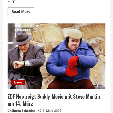
Film...
Read
Read More
more
about
Drei
Engel
für
3 MIN READ
Charlie
heute
Abend
auf
ZDF
neo
News
ZDF Neo zeigt Buddy-Movie mit Steve Martin
am 14. März
Simon Schröder
3. März 2026