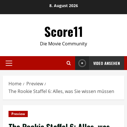
Skip
8. August 2026
to
content
Score11
Die Movie Community
VIDEO ANSEHEN
Primary
Menu
Home
Preview
The Rookie Staffel 6: Alles, was Sie wissen müssen
Preview
The Rookie Staffel 6: Alles, was