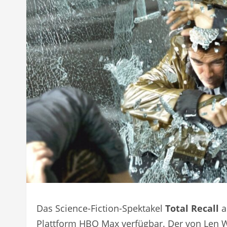
Das Science-Fiction-Spektakel
Total Recall
a
Plattform HBO Max verfügbar. Der von Len 