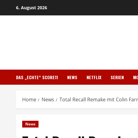
Skip
6. August 2026
to
content
DAS „ECHTE“ SCORE11
NEWS
NETFLIX
SERIEN
MO
Home
News
Total Recall Remake mit Colin Farr
News