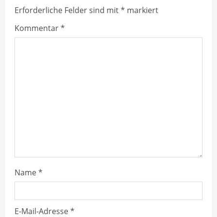
u
Erforderliche Felder sind mit
*
markiert
e
Kommentar
*
R
e
a
d
i
n
g
Name
*
E-Mail-Adresse
*