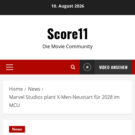
Skip
10. August 2026
to
content
Score11
Die Movie Community
VIDEO ANSEHEN
Primary
Menu
Home
News
Marvel Studios plant X-Men-Neustart für 2028 im
MCU
News