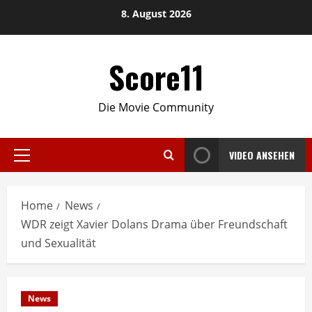
Skip
8. August 2026
to
content
Score11
Die Movie Community
VIDEO ANSEHEN
Primary
Menu
Home
News
WDR zeigt Xavier Dolans Drama über Freundschaft
und Sexualität
News