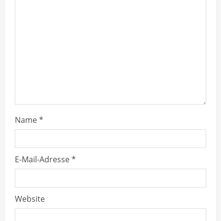
e
a
d
i
n
g
Name
*
E-Mail-Adresse
*
Website