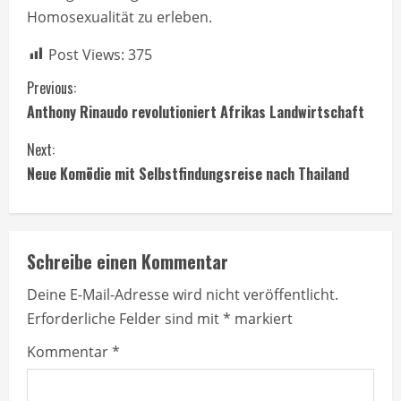
Homosexualität zu erleben.
Post Views:
375
C
Previous:
Anthony Rinaudo revolutioniert Afrikas Landwirtschaft
o
Next:
n
Neue Komödie mit Selbstfindungsreise nach Thailand
t
i
Schreibe einen Kommentar
n
Deine E-Mail-Adresse wird nicht veröffentlicht.
u
Erforderliche Felder sind mit
*
markiert
e
Kommentar
*
R