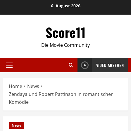
Skip
6. August 2026
to
content
Score11
Die Movie Community
VIDEO ANSEHEN
Primary
Menu
Home
News
Zendaya und Robert Pattinson in romantischer
Komödie
News