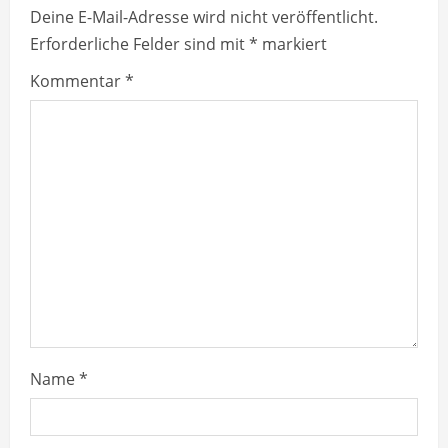
n
Deine E-Mail-Adresse wird nicht veröffentlicht.
u
Erforderliche Felder sind mit
*
markiert
e
Kommentar
*
R
e
a
d
i
n
g
Name
*