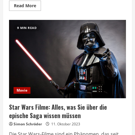
Read
Read More
more
about
Exorzismus
Filme:
Alles,
9 MIN READ
was
Sie
über
die
besten
Horrorfilme
mit
Besessenheitsthema
wissen
müssen
Movie
Star Wars Filme: Alles, was Sie über die
epische Saga wissen müssen
Simon Schröder
11. Oktober 2023
Die Star Wars-Filme sind ein Phänomen, das seit