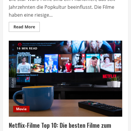
Jahrzehnten die Popkultur beeinflusst. Die Filme
haben eine riesige...
Read
Read More
more
about
Star
Wars
Filme:
16 MIN READ
Alles,
was
Sie
über
die
epische
Saga
wissen
müssen
Movie
Netflix-Filme Top 10: Die besten Filme zum