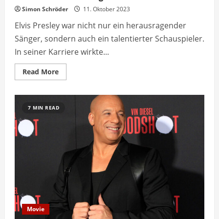
Simon Schröder
11. Oktober 2023
Elvis Presley war nicht nur ein herausragender
Sänger, sondern auch ein talentierter Schauspieler.
In seiner Karriere wirkte...
Read
Read More
more
about
Elvis
Presley
Filme:
7 MIN READ
Eine
Übersicht
über
die
besten
Filme
des
King
of
Rock
and
Roll
Movie