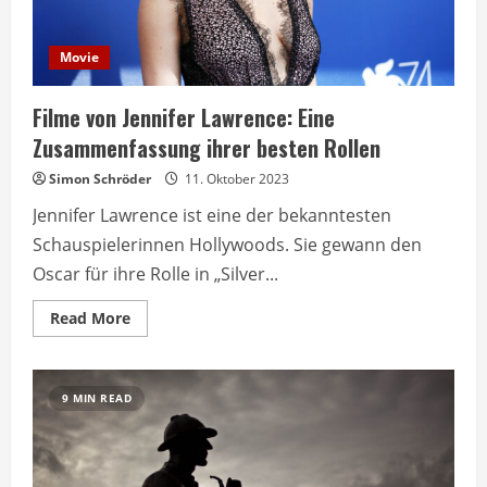
Movie
Filme von Jennifer Lawrence: Eine
Zusammenfassung ihrer besten Rollen
Simon Schröder
11. Oktober 2023
Jennifer Lawrence ist eine der bekanntesten
Schauspielerinnen Hollywoods. Sie gewann den
Oscar für ihre Rolle in „Silver...
Read
Read More
more
about
Filme
von
Jennifer
9 MIN READ
Lawrence:
Eine
Zusammenfassung
ihrer
besten
Rollen