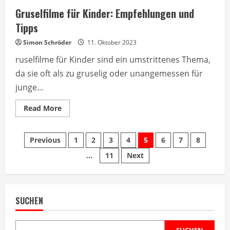
Gruselfilme für Kinder: Empfehlungen und
Tipps
Simon Schröder
11. Oktober 2023
ruselfilme für Kinder sind ein umstrittenes Thema,
da sie oft als zu gruselig oder unangemessen für
junge...
Read
Read More
more
about
Gruselfilme
Seitennummerierung
für
Previous
1
2
3
4
5
6
7
8
Kinder:
Empfehlungen
…
11
Next
der
und
Tipps
Beiträge
SUCHEN