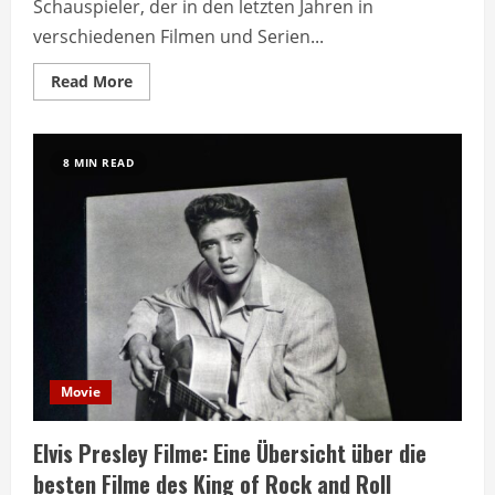
Schauspieler, der in den letzten Jahren in
verschiedenen Filmen und Serien...
Read
Read More
more
about
Filme
und
Serien
8 MIN READ
von
Joseph
Quinn:
Ein
Überblick
über
seine
bekanntesten
Rollen
Movie
Elvis Presley Filme: Eine Übersicht über die
besten Filme des King of Rock and Roll