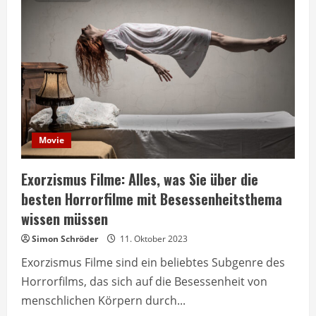
Die
besten
Verfilmungen
des
berühmten
Detektivs
Movie
Exorzismus Filme: Alles, was Sie über die
besten Horrorfilme mit Besessenheitsthema
wissen müssen
Simon Schröder
11. Oktober 2023
Exorzismus Filme sind ein beliebtes Subgenre des
Horrorfilms, das sich auf die Besessenheit von
menschlichen Körpern durch...