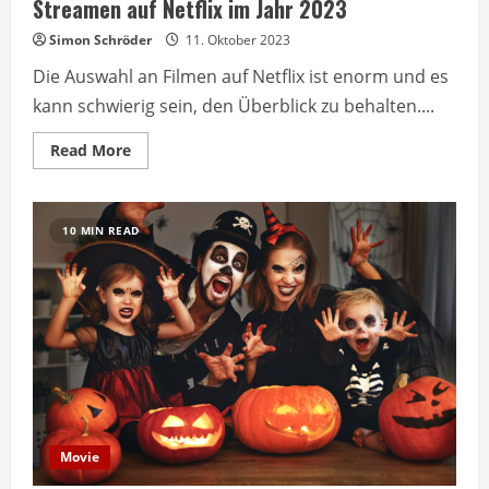
Streamen auf Netflix im Jahr 2023
Simon Schröder
11. Oktober 2023
Die Auswahl an Filmen auf Netflix ist enorm und es
kann schwierig sein, den Überblick zu behalten....
Read
Read More
more
about
Netflix-
Filme
Top
10 MIN READ
10:
Die
besten
Filme
zum
Streamen
auf
Netflix
im
Jahr
2023
Movie