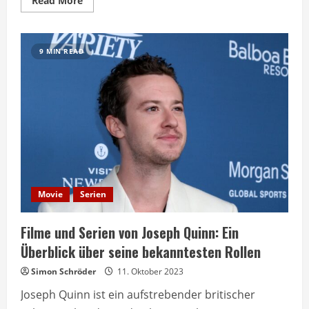
Read More
more
about
Filme
von
Sylvester
9 MIN READ
Stallone:
Eine
Liste
seiner
besten
Werke
Movie
Serien
Filme und Serien von Joseph Quinn: Ein
Überblick über seine bekanntesten Rollen
Simon Schröder
11. Oktober 2023
Joseph Quinn ist ein aufstrebender britischer