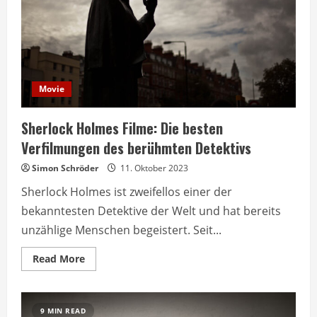
Movie
Sherlock Holmes Filme: Die besten
Verfilmungen des berühmten Detektivs
Simon Schröder
11. Oktober 2023
Sherlock Holmes ist zweifellos einer der
bekanntesten Detektive der Welt und hat bereits
unzählige Menschen begeistert. Seit...
Read
Read More
more
about
Sherlock
Holmes
Filme:
9 MIN READ