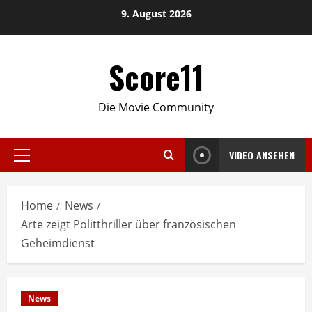
Skip
9. August 2026
to
content
Score11
Die Movie Community
VIDEO ANSEHEN
Primary
Menu
Home
News
Arte zeigt Politthriller über französischen
Geheimdienst
News