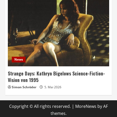
News
Strange Days: Kathryn Bigelows Science-Fiction-
Vision von 1995
Simon Schröder
5. Mai 2026
Copyright © All rights reserved.
|
MoreNews
by AF
themes.