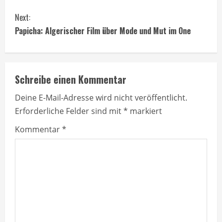
n
Next:
t
Papicha: Algerischer Film über Mode und Mut im One
i
n
Schreibe einen Kommentar
u
Deine E-Mail-Adresse wird nicht veröffentlicht.
Erforderliche Felder sind mit
*
markiert
e
Kommentar
*
R
e
a
d