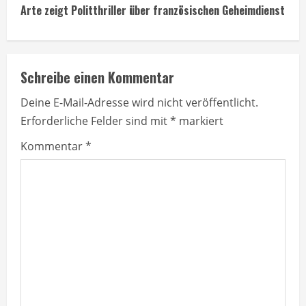
n
Arte zeigt Politthriller über französischen Geheimdienst
t
i
Schreibe einen Kommentar
n
Deine E-Mail-Adresse wird nicht veröffentlicht.
u
Erforderliche Felder sind mit
*
markiert
e
Kommentar
*
R
e
a
d
i