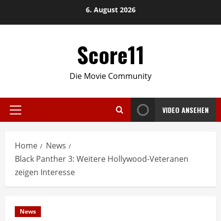
Skip
6. August 2026
to
content
Score11
Die Movie Community
VIDEO ANSEHEN
Primary
Menu
Home
News
Black Panther 3: Weitere Hollywood-Veteranen
zeigen Interesse
News