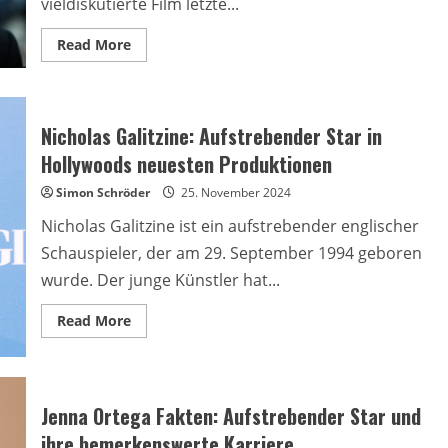
vieldiskutierte Film letzte...
Read
Read More
more
about
Alec
Baldwin
hat
die
Nicholas Galitzine: Aufstrebender Star in
endgültige
Fassung
Hollywoods neuesten Produktionen
von
Rust
Simon Schröder
25. November 2024
nicht
gesehen:
Nicholas Galitzine ist ein aufstrebender englischer
„Das
Schwierigste,
Schauspieler, der am 29. September 1994 geboren
was
ich
wurde. Der junge Künstler hat...
je
erlebt
habe
Read
Read More
more
about
Nicholas
Galitzine:
Aufstrebender
Star
Jenna Ortega Fakten: Aufstrebender Star und
in
Hollywoods
ihre bemerkenswerte Karriere
neuesten