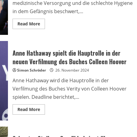
medizinische Versorgung und die schlechte Hygiene
in dem Gefängnis beschwert,...
Read
Read More
more
about
Weinstein
erhebt
Klage
gegen
Anne Hathaway spielt die Hauptrolle in der
New
York
neuen Verfilmung des Buches Colleen Hoover
wegen
mangelnder
Simon Schröder
Betreuung
26. November 2024
im
Gefängnis
Anne Hathaway wird die Hauptrolle in der
Verfilmung des Buches Verity von Colleen Hoover
spielen. Deadline berichtet,...
Read
Read More
more
about
Anne
Hathaway
spielt
die