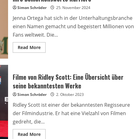
Produktionen
Simon Schröder
25. November 2024
Jenna Ortega hat sich in der Unterhaltungsbranche
einen Namen gemacht und begeistert Millionen von
Fans weltweit. Die...
Read
Read More
more
about
Jenna
Ortega
Fakten:
Aufstrebender
Filme von Ridley Scott: Eine Übersicht über
Star
und
seine bekanntesten Werke
ihre
bemerkenswerte
Simon Schröder
Karriere
2. Oktober 2023
Ridley Scott ist einer der bekanntesten Regisseure
der Filmindustrie. Er hat eine Vielzahl von Filmen
gedreht, die...
Read
Read More
more