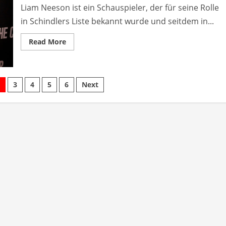
Liam Neeson ist ein Schauspieler, der für seine Rolle
in Schindlers Liste bekannt wurde und seitdem in...
Read
Read More
more
about
Filme
von
Liam
merierung
Neeson:
3
4
5
6
Next
Eine
Liste
seiner
besten
Actionfilme