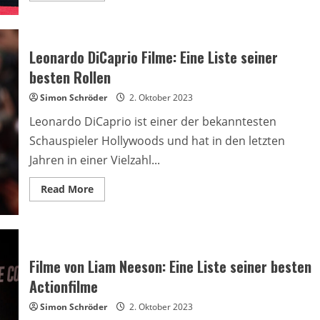
about
Filme
von
Ridley
Scott:
Leonardo DiCaprio Filme: Eine Liste seiner
Eine
Übersicht
besten Rollen
über
seine
Simon Schröder
bekanntesten
2. Oktober 2023
Werke
Leonardo DiCaprio ist einer der bekanntesten
Schauspieler Hollywoods und hat in den letzten
Jahren in einer Vielzahl...
Read
Read More
more
about
Leonardo
DiCaprio
Filme:
Eine
Liste
Filme von Liam Neeson: Eine Liste seiner besten
seiner
besten
Actionfilme
Rollen
Simon Schröder
2. Oktober 2023