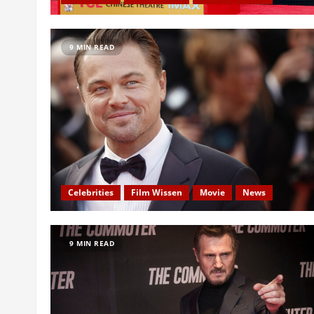
9 MIN READ
Celebrities
Film Wissen
Movie
News
9 MIN READ