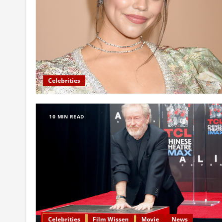
Celebrities
10 MIN READ
Celebrities
Film Wissen
Movie
News