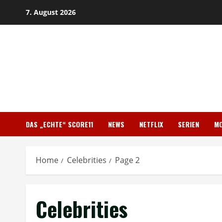
Skip
7. August 2026
to
content
DAS „ECHTE“ SCORE11
NEWS
NETFLIX
SERIEN
MO
Home
Celebrities
Page 2
Celebrities