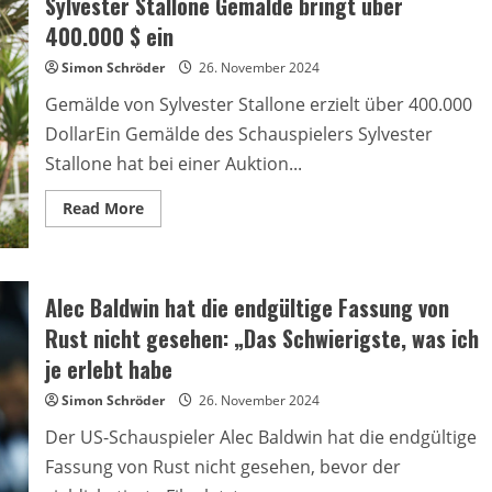
Sylvester Stallone Gemälde bringt über
Hauptrolle
in
400.000 $ ein
der
neuen
Simon Schröder
Verfilmung
26. November 2024
des
Buches
Gemälde von Sylvester Stallone erzielt über 400.000
Colleen
Hoover
DollarEin Gemälde des Schauspielers Sylvester
Stallone hat bei einer Auktion...
Read
Read More
more
about
Sylvester
Stallone
Gemälde
bringt
Alec Baldwin hat die endgültige Fassung von
über
400.000
Rust nicht gesehen: „Das Schwierigste, was ich
$
ein
je erlebt habe
Simon Schröder
26. November 2024
Der US-Schauspieler Alec Baldwin hat die endgültige
Fassung von Rust nicht gesehen, bevor der