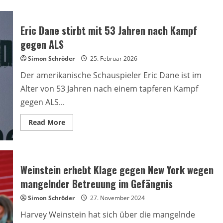
Eric Dane stirbt mit 53 Jahren nach Kampf
gegen ALS
Simon Schröder
25. Februar 2026
Der amerikanische Schauspieler Eric Dane ist im
Alter von 53 Jahren nach einem tapferen Kampf
gegen ALS...
Read
Read More
more
about
Eric
Dane
stirbt
mit
Weinstein erhebt Klage gegen New York wegen
53
Jahren
mangelnder Betreuung im Gefängnis
nach
Kampf
Simon Schröder
gegen
27. November 2024
ALS
Harvey Weinstein hat sich über die mangelnde