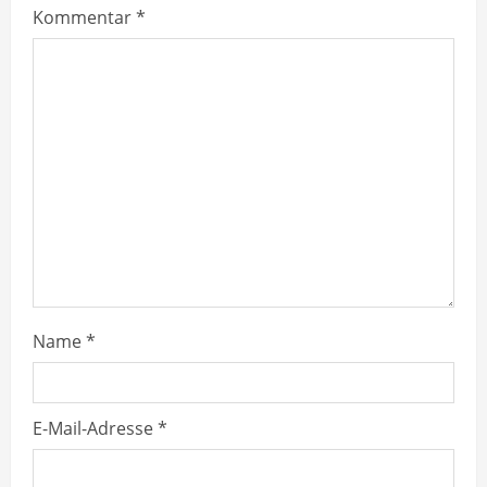
Kommentar
*
R
e
a
d
i
n
g
Name
*
E-Mail-Adresse
*