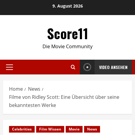
Skip
9. August 2026
to
content
Score11
Die Movie Community
VIDEO ANSEHEN
Primary
Menu
Home
News
Filme von Ridley Scott: Eine Übersicht über seine
bekanntesten Werke
Celebrities
Film Wissen
Movie
News