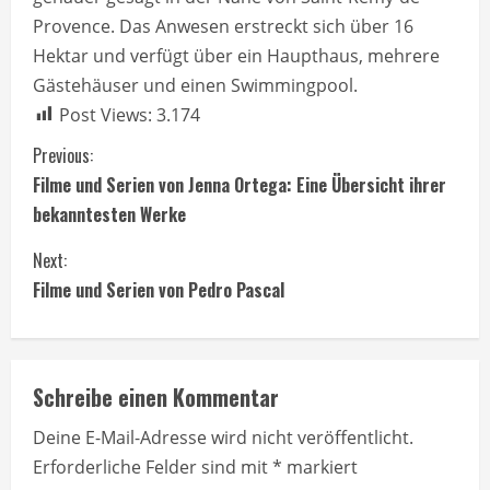
Provence. Das Anwesen erstreckt sich über 16
Hektar und verfügt über ein Haupthaus, mehrere
Gästehäuser und einen Swimmingpool.
Post Views:
3.174
C
Previous:
Filme und Serien von Jenna Ortega: Eine Übersicht ihrer
o
bekanntesten Werke
n
Next:
t
Filme und Serien von Pedro Pascal
i
n
Schreibe einen Kommentar
u
Deine E-Mail-Adresse wird nicht veröffentlicht.
Erforderliche Felder sind mit
*
markiert
e