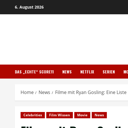
Skip
6. August 2026
to
content
DAS „ECHTE“ SCORE11
NEWS
NETFLIX
SERIEN
MO
Home
News
Filme mit Ryan Gosling: Eine Liste
Celebrities
Film Wissen
Movie
News