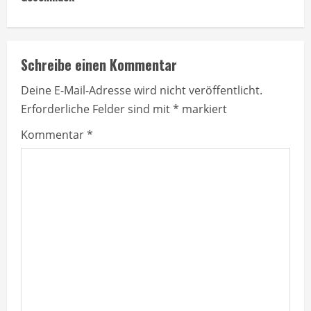
i
n
Schreibe einen Kommentar
u
Deine E-Mail-Adresse wird nicht veröffentlicht.
e
Erforderliche Felder sind mit
*
markiert
R
Kommentar
*
e
a
d
i
n
g