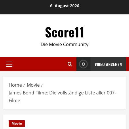
Skip
6. August 2026
to
content
Score11
Die Movie Community
VIDEO ANSEHEN
Primary
Menu
Home
Movie
James Bond Filme: Die vollständige Liste aller 007-
Filme
Movie