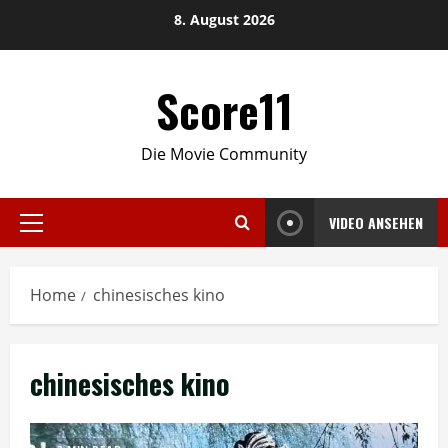
Skip
8. August 2026
to
content
Score11
Die Movie Community
VIDEO ANSEHEN
Primary
Menu
Home
chinesisches kino
chinesisches kino