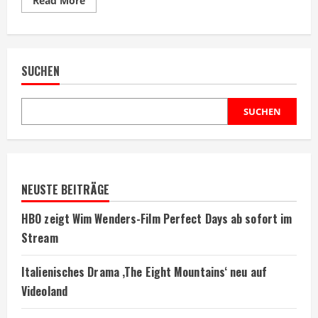
Read More
more
about
Chinesischer
Film
erreicht
700
SUCHEN
Millionen
Kinobesucher
weltweit
SUCHEN
NEUSTE BEITRÄGE
HBO zeigt Wim Wenders-Film Perfect Days ab sofort im
Stream
Italienisches Drama ‚The Eight Mountains‘ neu auf
Videoland