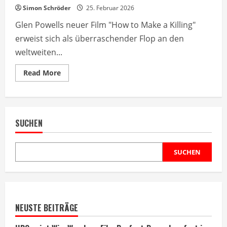
Simon Schröder
25. Februar 2026
Glen Powells neuer Film "How to Make a Killing"
erweist sich als überraschender Flop an den
weltweiten...
Read
Read More
more
about
Glen
Powell
Film
floppt
SUCHEN
weltweit
in
den
Kinos
SUCHEN
NEUSTE BEITRÄGE