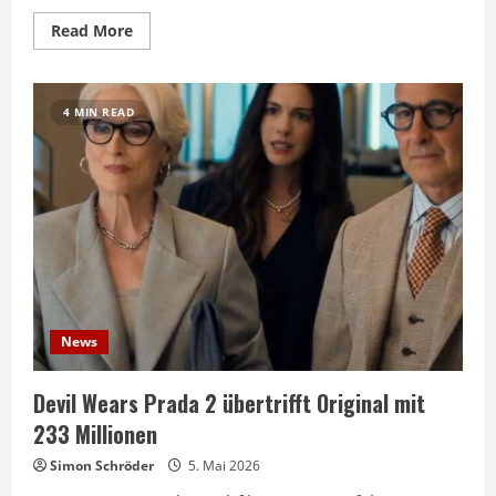
Read
Read More
more
about
Michael
Jackson
Biopic
4 MIN READ
erreicht
500
Millionen
Dollar
weltweit
News
Devil Wears Prada 2 übertrifft Original mit
233 Millionen
Simon Schröder
5. Mai 2026