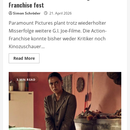
Franchise fest
Simon Schröder
21. April 2026
Paramount Pictures plant trotz wiederholter
Misserfolge weitere G.I. Joe-Filme. Die Action-
Franchise konnte bisher weder Kritiker noch
Kinozuschauer...
Read
Read More
more
about
G.I.
Joe:
Paramount
3 MIN READ
hält
an
erfolgloser
Franchise
fest