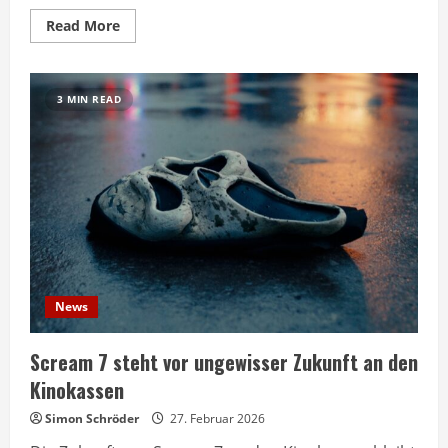
Read
Read More
more
about
Pixar-
Film
Hoppers
3 MIN READ
überzeugt,
während
Monsterfilm
The
Bride
flopp
News
Scream 7 steht vor ungewisser Zukunft an den
Kinokassen
Simon Schröder
27. Februar 2026