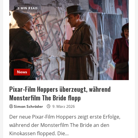
Film
Hoppers
3 MIN READ
startet
mit
88
Millionen
Dollar
News
Pixar-Film Hoppers überzeugt, während
Monsterfilm The Bride flopp
Simon Schröder
9. März 2026
Der neue Pixar-Film Hoppers zeigt erste Erfolge,
während der Monsterfilm The Bride an den
Kinokassen flopped. Die...