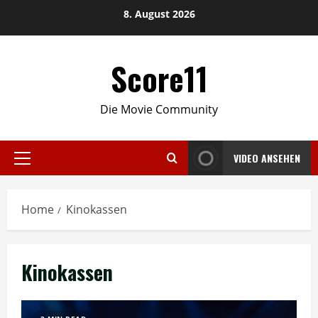
Skip
8. August 2026
to
content
Score11
Die Movie Community
VIDEO ANSEHEN
Primary
Menu
Home
Kinokassen
Kinokassen