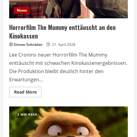
News
Horrorfilm The Mummy enttäuscht an den
Kinokassen
Simon Schröder
21. April 2026
Lee Cronins neuer Horrorfilm The Mummy
enttäuscht mit schwachen Kinokassenergebnissen.
Die Produktion bleibt deutlich hinter den
Erwartungen...
Read
Read More
more
about
Horrorfilm
The
Mummy
3 MIN READ
enttäuscht
an
den
Kinokassen