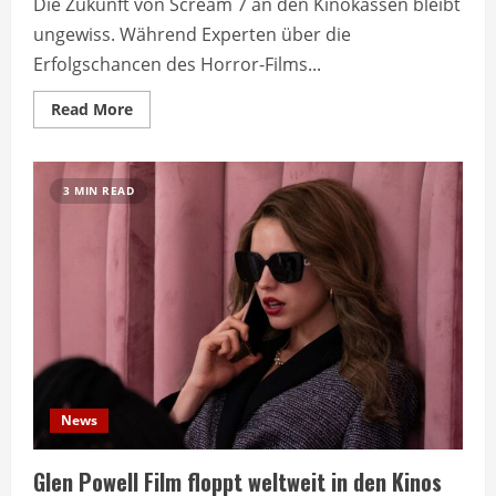
Die Zukunft von Scream 7 an den Kinokassen bleibt
ungewiss. Während Experten über die
Erfolgschancen des Horror-Films...
Read
Read More
more
about
Scream
7
steht
3 MIN READ
vor
ungewisser
Zukunft
an
den
Kinokassen
News
Glen Powell Film floppt weltweit in den Kinos