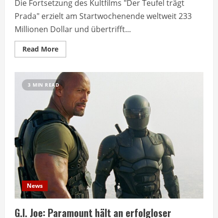
Die Fortsetzung des Kultfilms "Der Teufel trägt
Prada" erzielt am Startwochenende weltweit 233
Millionen Dollar und übertrifft...
Read
Read More
more
about
Devil
Wears
Prada
3 MIN READ
2
übertrifft
Original
mit
233
Millionen
News
G.I. Joe: Paramount hält an erfolgloser