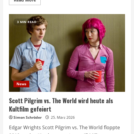
more
about
Kultfilm
wurde
bei
3 MIN READ
Kinostart
völlig
ignoriert
News
Scott Pilgrim vs. The World wird heute als
Kultfilm gefeiert
Simon Schröder
25. März 2026
Edgar Wrights Scott Pilgrim vs. The World floppte