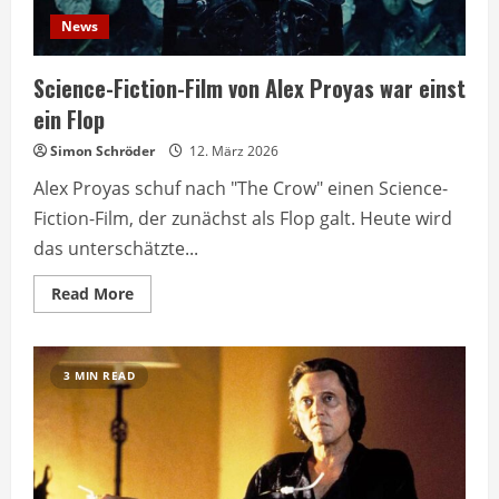
News
Science-Fiction-Film von Alex Proyas war einst
ein Flop
Simon Schröder
12. März 2026
Alex Proyas schuf nach "The Crow" einen Science-
Fiction-Film, der zunächst als Flop galt. Heute wird
das unterschätzte...
Read
Read More
more
about
Science-
Fiction-
Film
3 MIN READ
von
Alex
Proyas
war
einst
ein
Flop