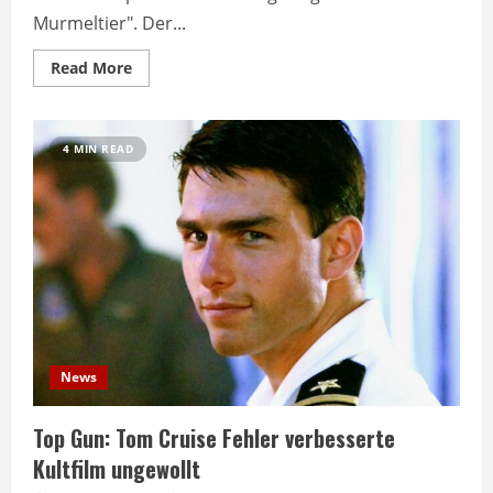
Murmeltier". Der...
Read
Read More
more
about
Michael
Keaton
bereut
4 MIN READ
Absage
für
Kultfilm
Groundhog
Day
News
Top Gun: Tom Cruise Fehler verbesserte
Kultfilm ungewollt