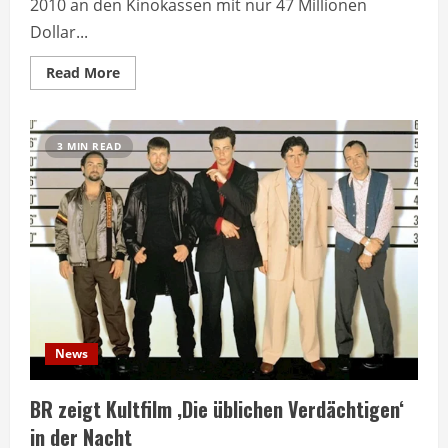
2010 an den Kinokassen mit nur 47 Millionen
Dollar...
Read
Read More
more
about
Scott
Pilgrim
vs.
3 MIN READ
The
World
wird
heute
als
Kultfilm
gefeiert
News
BR zeigt Kultfilm ‚Die üblichen Verdächtigen‘
in der Nacht