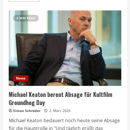
more
about
Wissenschaft
kürt
ekligste
3 MIN READ
Filmszene
aller
Zeiten
News
Michael Keaton bereut Absage für Kultfilm
Groundhog Day
Simon Schröder
2. März 2026
Michael Keaton bedauert noch heute seine Absage
für die Hauptrolle in "Und täglich grüßt das