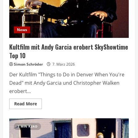
News
Kultfilm mit Andy Garcia erobert SkyShowtime
Top 10
Simon Schröder
7. März 2026
Der Kultfilm "Things to Do in Denver When You're
Dead" mit Andy Garcia und Christopher Walken
erobert...
Read
Read More
more
about
Kultfilm
mit
Andy
3 MIN READ
Garcia
erobert
SkyShowtime