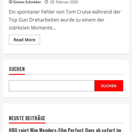
Simon Schröder
28. Februar 2026
Ein spontaner Fehler von Tom Cruise während der
Top Gun Dreharbeiten wurde zu einem der
stärksten Momente...
Read
Read More
more
about
Top
Gun:
Tom
Cruise
SUCHEN
Fehler
verbesserte
Kultfilm
ungewollt
SUCHEN
NEUSTE BEITRÄGE
HBO zeigt Wim Wenders-Film Perfect Days ab sofort im