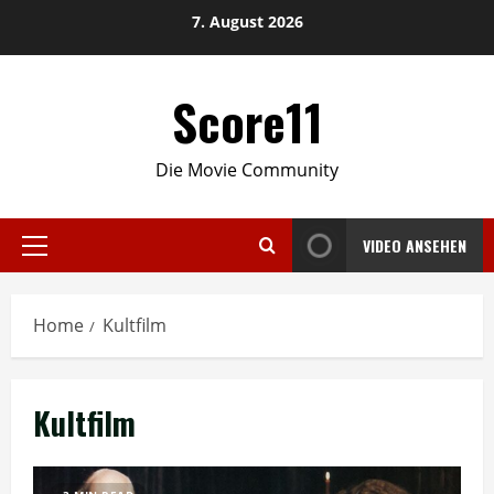
Skip
7. August 2026
to
content
Score11
Die Movie Community
VIDEO ANSEHEN
Primary
Menu
Home
Kultfilm
Kultfilm