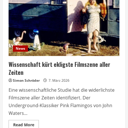
Top
10
News
Wissenschaft kürt ekligste Filmszene aller
Zeiten
Simon Schröder
7. März 2026
Eine wissenschaftliche Studie hat die widerlichste
Filmszene aller Zeiten identifiziert. Der
Underground-Klassiker Pink Flamingos von John
Waters...
Read
Read More