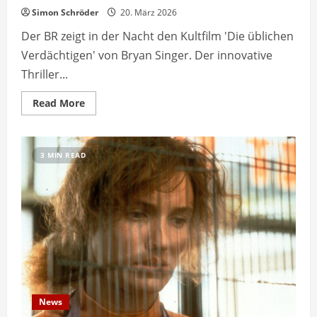
Simon Schröder
20. März 2026
Der BR zeigt in der Nacht den Kultfilm 'Die üblichen
Verdächtigen' von Bryan Singer. Der innovative
Thriller...
Read
Read More
more
about
BR
zeigt
Kultfilm
3 MIN READ
‚Die
üblichen
Verdächtigen‘
in
der
Nacht
News