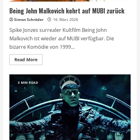
Being John Malkovich kehrt auf MUBI zurück
Simon Schröder
16. März 2026
Spike Jonzes surrealer Kultfilm Being John
Malkovich ist wieder auf MUBI verfügbar. Die
bizarre Komödie von 1999...
Read
Read More
more
about
Being
John
Malkovich
3 MIN READ
kehrt
auf
MUBI
zurück