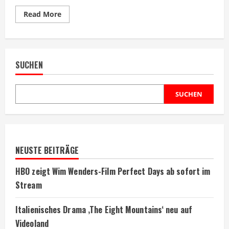
Read
Read More
more
about
Mittelalterfilm
mit
Heath
Ledger
SUCHEN
erobert
HBO
Max
Charts
SUCHEN
NEUSTE BEITRÄGE
HBO zeigt Wim Wenders-Film Perfect Days ab sofort im
Stream
Italienisches Drama ‚The Eight Mountains‘ neu auf
Videoland