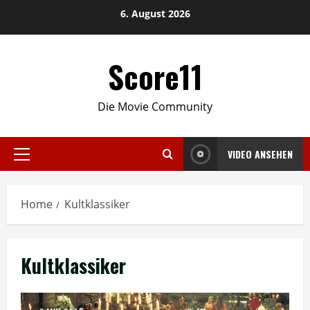
Skip
6. August 2026
to
content
Score11
Die Movie Community
VIDEO ANSEHEN
Primary
Menu
Home
Kultklassiker
Kultklassiker