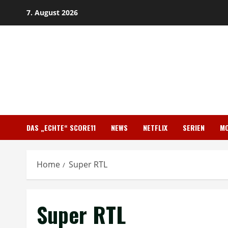
Skip
7. August 2026
to
content
DAS „ECHTE“ SCORE11
NEWS
NETFLIX
SERIEN
MO
Home
Super RTL
Super RTL