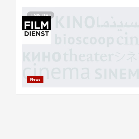
3 MIN READ
News