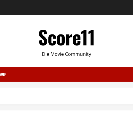
Score11
Die Movie Community
VIE