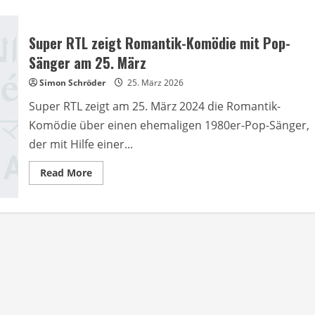
Super RTL zeigt Romantik-Komödie mit Pop-
Sänger am 25. März
Simon Schröder
25. März 2026
Super RTL zeigt am 25. März 2024 die Romantik-
Komödie über einen ehemaligen 1980er-Pop-Sänger,
der mit Hilfe einer...
Read
Read More
more
about
Super
RTL
zeigt
Romantik-
Komödie
mit
Pop-
Sänger
am
25.
März