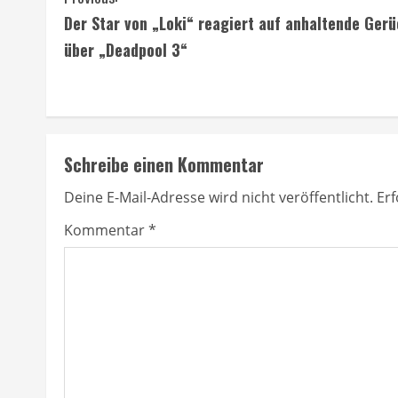
C
Der Star von „Loki“ reagiert auf anhaltende Ger
o
über „Deadpool 3“
n
t
i
Schreibe einen Kommentar
n
Deine E-Mail-Adresse wird nicht veröffentlicht.
Erf
u
Kommentar
*
e
R
e
a