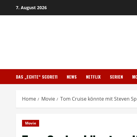
Skip
7. August 2026
to
content
DAS „ECHTE“ SCORE11
NEWS
NETFLIX
SERIEN
MO
Home
Movie
Tom Cruise könnte mit Steven Spi
Movie