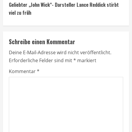
n
Geliebter „John Wick“- Darsteller Lance Reddick stirbt
t
viel zu früh
i
n
Schreibe einen Kommentar
u
Deine E-Mail-Adresse wird nicht veröffentlicht.
Erforderliche Felder sind mit
*
markiert
e
Kommentar
*
R
e
a
d
i