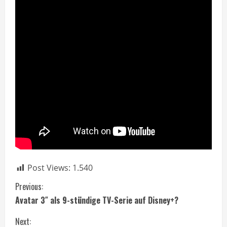
Post Views:
1.540
C
Previous:
Avatar 3″ als 9-stündige TV-Serie auf Disney+?
o
Next: